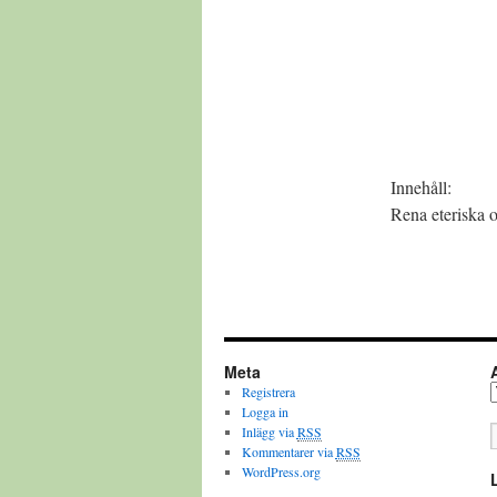
Innehåll:
Rena eteriska ol
Meta
Registrera
A
Logga in
Inlägg via
RSS
Kommentarer via
RSS
WordPress.org