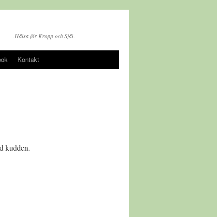
-Hälsa för Kropp och Själ-
ook
Kontakt
id kudden.