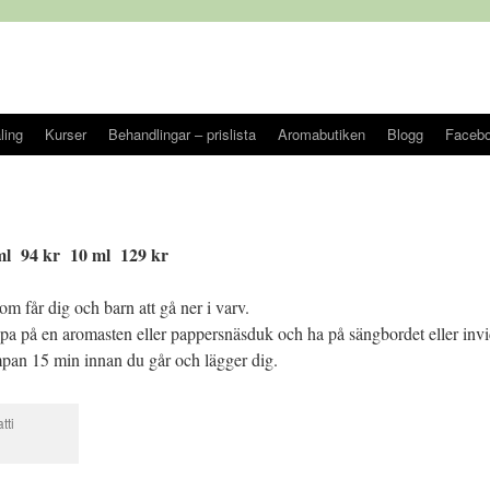
ling
Kurser
Behandlingar – prislista
Aromabutiken
Blogg
Faceb
ml 94 kr 10 ml 129 kr
om får dig och barn att gå ner i varv.
ppa på en aromasten eller pappersnäsduk och ha på sängbordet eller inv
an 15 min innan du går och lägger dig.
tti