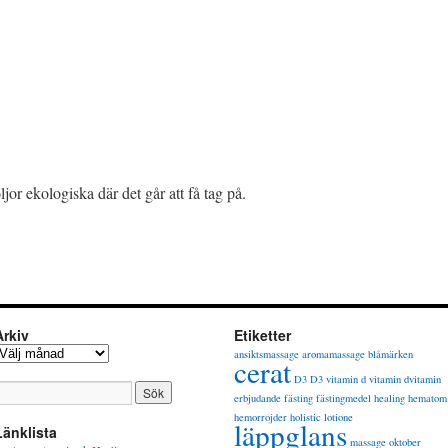
jor ekologiska där det går att få tag på.
Arkiv
Etiketter
rkiv
ansiktsmassage
aromamassage
blåmärken
cerat
D3
D3 vitamin
d vitamin
dvitamin
erbjudande
fästing
fästingmedel
healing
hematom
hemorrojder
holistic
lotione
läppglans
Länklista
massage
oktober