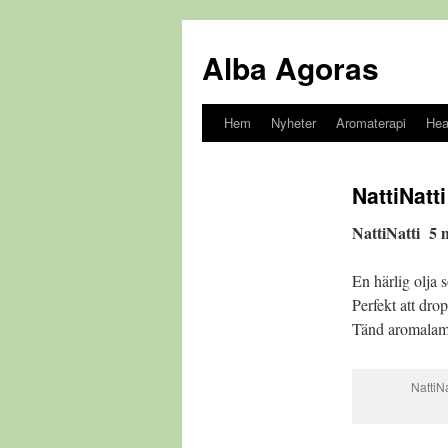
Alba Agoras
Hem
Nyheter
Aromaterapi
Hea
Gå
till
NattiNatti
innehåll
NattiNatti 5 
En härlig olja s
Perfekt att dro
Tänd aromalamp
NattiNa