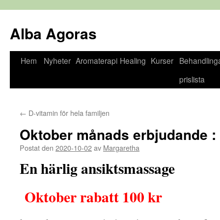
Alba Agoras
Hem
Nyheter
Aromaterapi
Healing
Kurser
Behandling
Gå
prislista
till
innehåll
←
D-vitamin för hela familjen
Oktober månads erbjudande :
Postat den
2020-10-02
av
Margaretha
En härlig ansiktsmassage
Oktober rabatt 100 kr