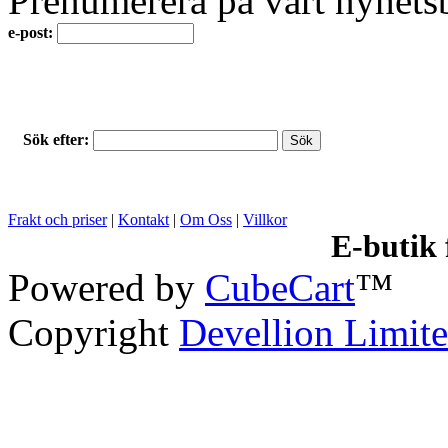
Prenumerera på vårt nyhets
e-post:
Sök efter:
Frakt och priser
|
Kontakt
|
Om Oss
|
Villkor
E-butik
Powered by
CubeCart
™
Copyright
Devellion Limit